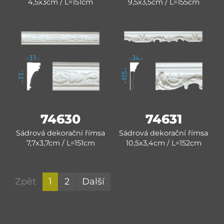
4,5x3cm / L=151cm
9,5x3,5cm / L=155cm
74630
74631
Sádrová dekorační římsa
Sádrová dekorační římsa
7,7x3,7cm / L=151cm
10,5x3,4cm / L=152cm
Zpět
1
2
Další