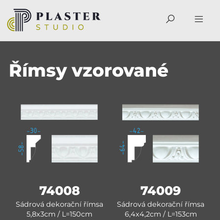
Římsy vzorované
74008
74009
Sádrová dekorační římsa
Sádrová dekorační římsa
5,8x3cm / L=150cm
6,4x4,2cm / L=153cm