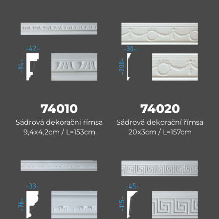
74010
74020
Sádrová dekorační římsa
Sádrová dekorační římsa
9,4x4,2cm / L=153cm
20x3cm / L=157cm