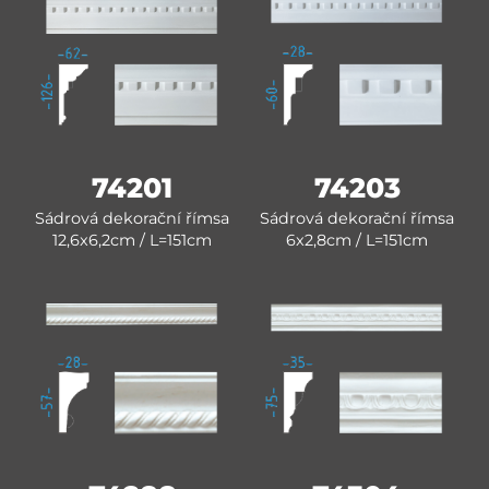
74201
74203
Sádrová dekorační římsa
Sádrová dekorační římsa
12,6x6,2cm / L=151cm
6x2,8cm / L=151cm