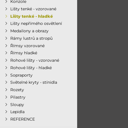
Konzole
Lišty tenké - vzorované
Lišty tenké - hladké
Lišty nepřímého osvětlení
Medailony a obrazy
Rámy lustrů a stropů
Římsy vzorované
Římsy hladké
Rohové lišty - vzorované
Rohové lišty - hladké
Sopraporty
Světelné kryty - stínidla
Rozety
Pilastry
Sloupy
Lepidla
REFERENCE