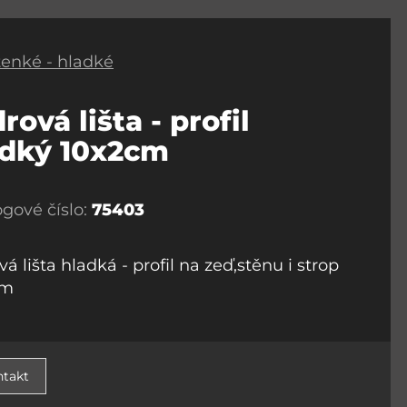
 tenké - hladké
rová lišta - profil
adký 10x2cm
ogové číslo:
75403
á lišta hladká - profil na zeď,stěnu i strop
cm
takt