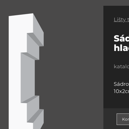
Lišty
Sád
hl
katal
Sádrov
10x2
Kon