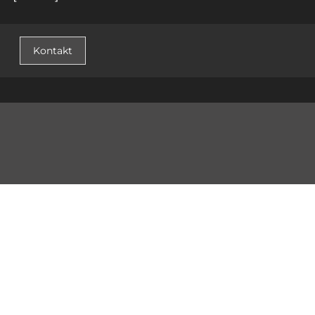
Kontakt
© 2026 PLASTER STUDIO s.r.o. /
Přihlásit se
/ web by
icard.cz
Změnit nastavení cookies