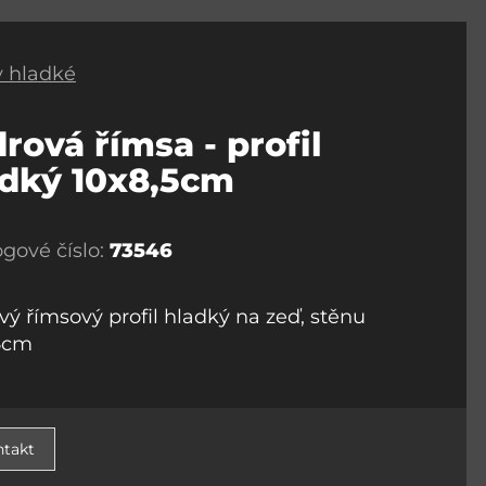
 hladké
rová římsa - profil
adký 10x8,5cm
ogové číslo:
73546
vý římsový profil hladký na zeď, stěnu
5cm
takt