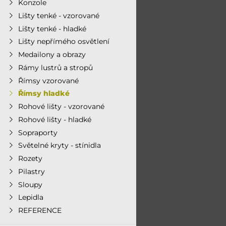
Konzole
Lišty tenké - vzorované
Lišty tenké - hladké
Lišty nepřímého osvětlení
Medailony a obrazy
Rámy lustrů a stropů
Římsy vzorované
Římsy hladké
Rohové lišty - vzorované
Rohové lišty - hladké
Sopraporty
Světelné kryty - stínidla
Rozety
Pilastry
Sloupy
Lepidla
REFERENCE