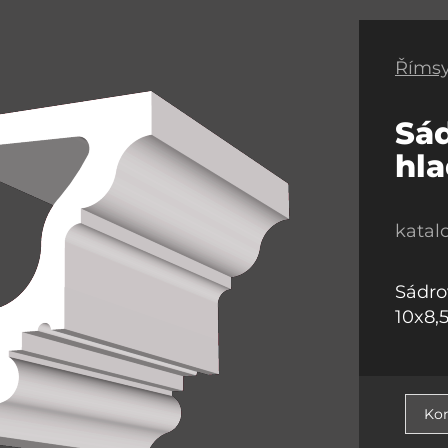
Římsy
Sád
hl
katal
Sádro
10x8,
Kon