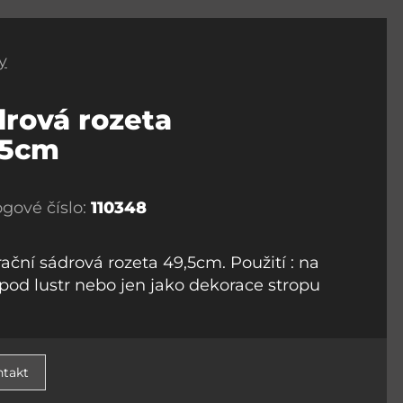
y
rová rozeta
,5cm
ogové číslo:
110348
ační sádrová rozeta 49,5cm. Použití : na
 pod lustr nebo jen jako dekorace stropu
takt