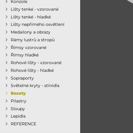
Konzole
Lišty tenké - vzorované
Lišty tenké - hladké
Lišty nepřímého osvětlení
Medailony a obrazy
Rámy lustrů a stropů
Římsy vzorované
Římsy hladké
Rohové lišty - vzorované
Rohové lišty - hladké
Sopraporty
Světelné kryty - stínidla
Rozety
Pilastry
Sloupy
Lepidla
REFERENCE