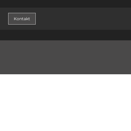
Kontakt
© 2026 PLASTER STUDIO s.r.o. /
Přihlásit se
/ web by
icard.cz
einstellungen cookies ändern