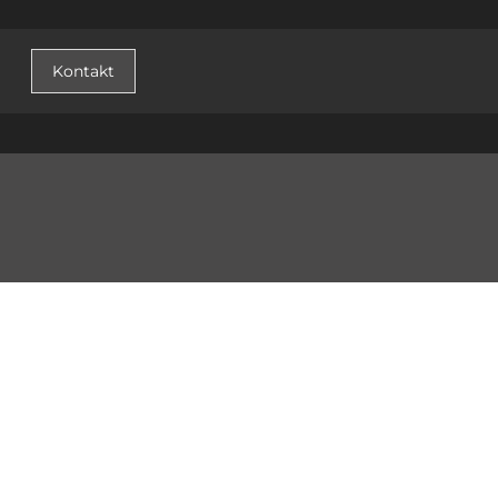
Kontakt
© 2026 PLASTER STUDIO s.r.o. /
Přihlásit se
/ web by
icard.cz
einstellungen cookies ändern