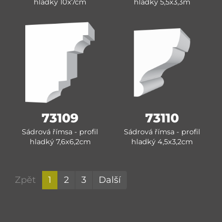
hladký 10x7cm
hladký 5,5x3,3m
73109
73110
Sádrová římsa - profil
Sádrová římsa - profil
hladký 7,6x6,2cm
hladký 4,5x3,2cm
Zpět
1
2
3
Další