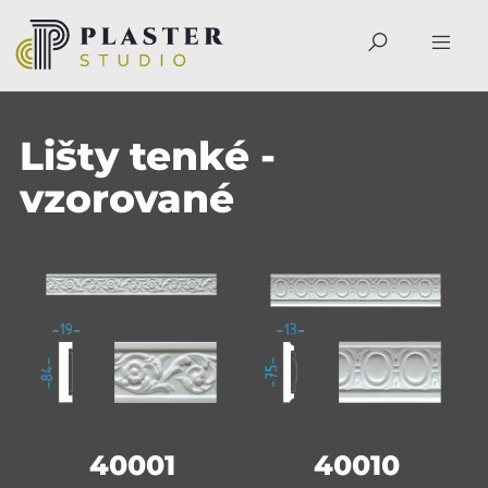
Lišty tenké -
vzorované
40001
40010