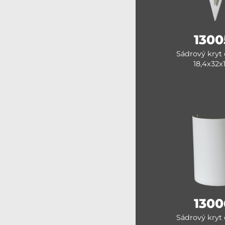
1300
Sádrový kryt 
18,4x32x
1300
Sádrový kryt 