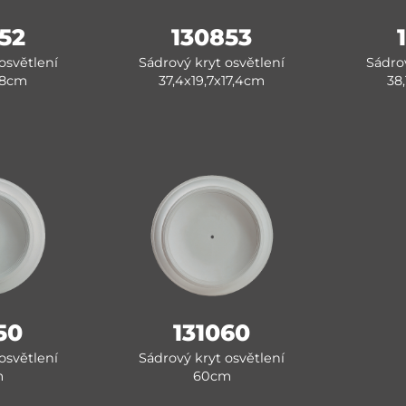
52
130853
osvětlení
Sádrový kryt osvětlení
Sádrov
18cm
37,4x19,7x17,4cm
38
50
131060
osvětlení
Sádrový kryt osvětlení
m
60cm