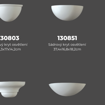
130803
130851
ý kryt osvětlení
Sádrový kryt osvětlení
,3x17x14,2cm
37,4x16,8x18,2cm