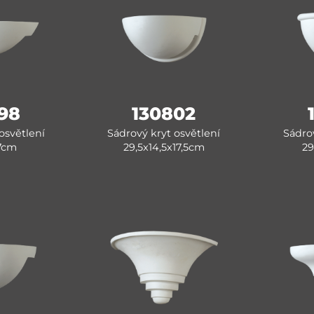
98
130802
osvětlení
Sádrový kryt osvětlení
Sádrov
7cm
29,5x14,5x17,5cm
29