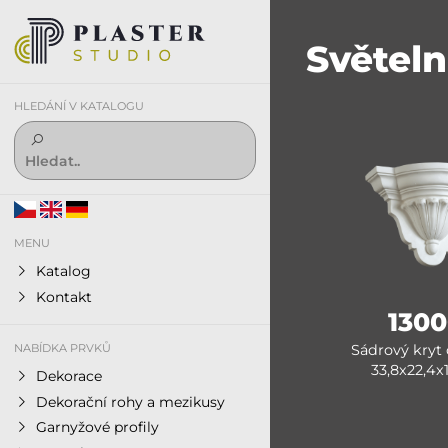
Světeln
HLEDÁNÍ V KATALOGU
MENU
Katalog
Kontakt
1300
Sádrový kryt 
NABÍDKA PRVKŮ
33,8x22,4x
Dekorace
Dekorační rohy a mezikusy
Garnyžové profily