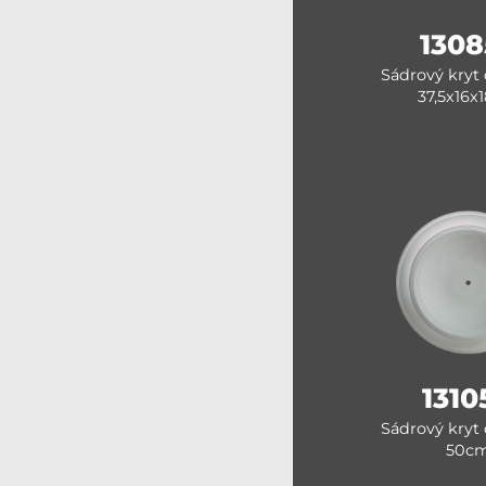
1308
Sádrový kryt 
37,5x16x
1310
Sádrový kryt 
50c