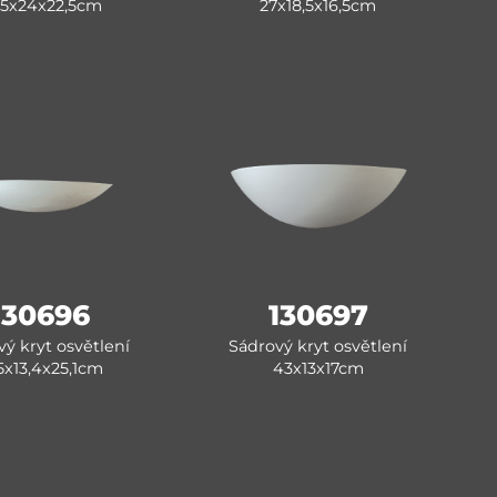
,5x24x22,5cm
27x18,5x16,5cm
130696
130697
ý kryt osvětlení
Sádrový kryt osvětlení
,5x13,4x25,1cm
43x13x17cm