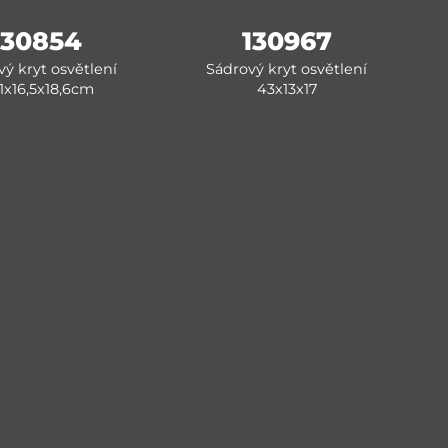
130854
130967
ý kryt osvětlení
Sádrový kryt osvětlení
,1x16,5x18,6cm
43x13x17