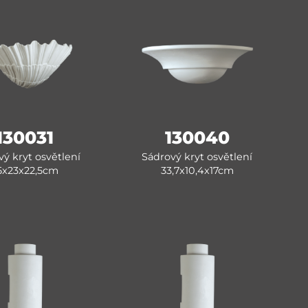
130031
130040
ý kryt osvětlení
Sádrový kryt osvětlení
5x23x22,5cm
33,7x10,4x17cm