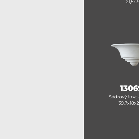
21,5x
1306
Sádrový kryt 
39,7x18x