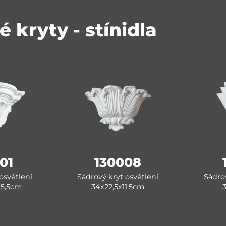
é kryty - stínidla
01
130008
osvětlení
Sádrový kryt osvětlení
Sádrov
15,5cm
34x22,5x11,5cm