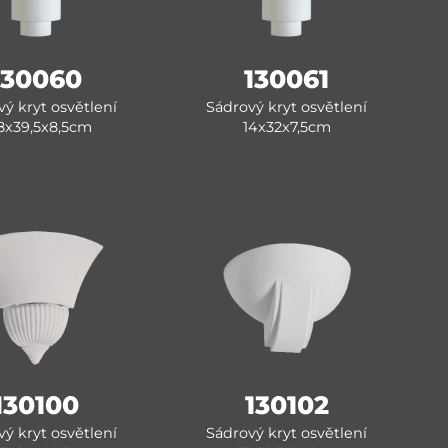
130060
130061
ý kryt osvětlení
Sádrový kryt osvětlení
,8x39,5x8,5cm
14x32x7,5cm
130100
130102
ý kryt osvětlení
Sádrový kryt osvětlení