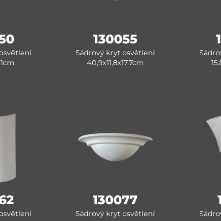
50
130055
osvětlení
Sádrový kryt osvětlení
Sádrov
11cm
40,9x11,8x17,7cm
15
62
130077
osvětlení
Sádrový kryt osvětlení
Sádrov