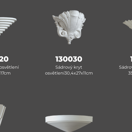
20
130030
osvětlení
Sádrový kryt
Sádrov
x17cm
osvětlení30,4x27x11cm
3