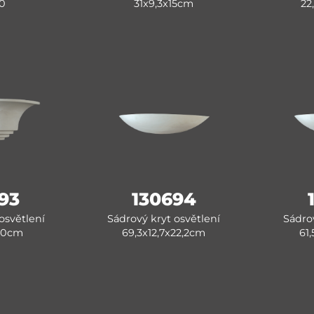
30
31x9,3x15cm
22
93
130694
osvětlení
Sádrový kryt osvětlení
Sádrov
20cm
69,3x12,7x22,2cm
61