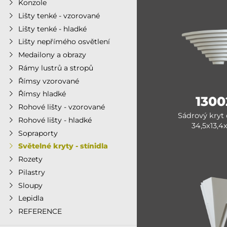
Konzole
Lišty tenké - vzorované
Lišty tenké - hladké
Lišty nepřímého osvětlení
Medailony a obrazy
Rámy lustrů a stropů
Římsy vzorované
Římsy hladké
1300
Rohové lišty - vzorované
Sádrový kryt 
Rohové lišty - hladké
34,5x13,4
Sopraporty
Světelné kryty - stínidla
Rozety
Pilastry
Sloupy
Lepidla
REFERENCE