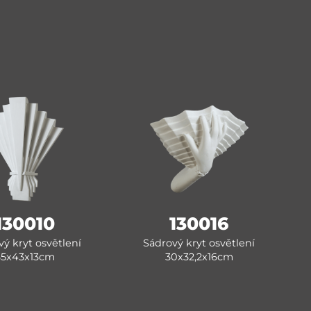
130010
130016
ý kryt osvětlení
Sádrový kryt osvětlení
35x43x13cm
30x32,2x16cm