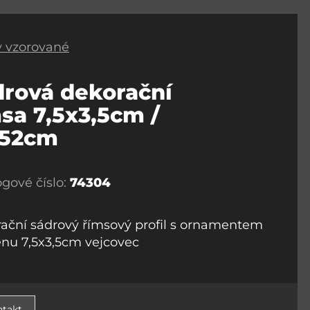
 vzorované
drová dekorační
sa 7,5x3,5cm /
152cm
ogové číslo:
74304
ační sádrový římsový profil s ornamentem
ěnu 7,5x3,5cm vejcovec
takt