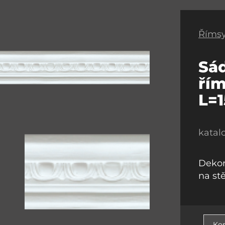
Římsy
Sá
řím
L=
katal
Dekor
na st
Kon