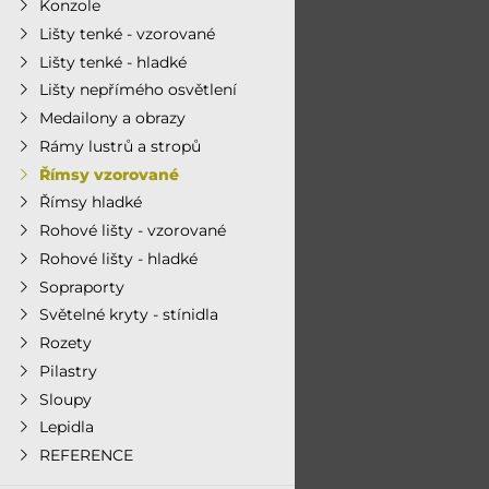
Konzole
Lišty tenké - vzorované
Lišty tenké - hladké
Lišty nepřímého osvětlení
Medailony a obrazy
Rámy lustrů a stropů
Římsy vzorované
Římsy hladké
Rohové lišty - vzorované
Rohové lišty - hladké
Sopraporty
Světelné kryty - stínidla
Rozety
Pilastry
Sloupy
Lepidla
REFERENCE