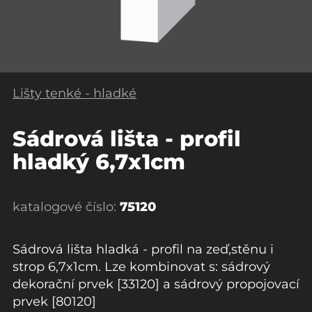
Lišty tenké - hladké
Sádrová lišta - profil
hladký 6,7x1cm
katalogové číslo:
75120
Sádrová lišta hladká - profil na zeď,stěnu i
strop 6,7x1cm. Lze kombinovat s: sádrový
dekorační prvek [33120] a sádrový propojovací
prvek [80120]