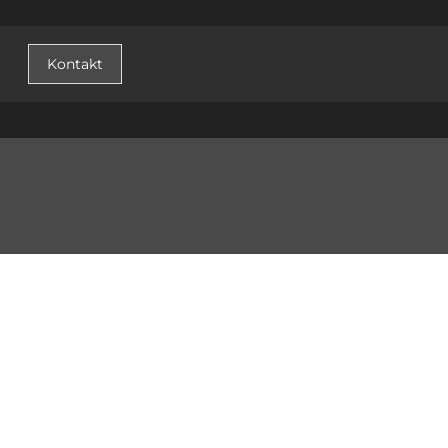
Kontakt
© 2026 PLASTER STUDIO s.r.o. /
Přihlásit se
/ web by
icard.cz
Změnit nastavení cookies