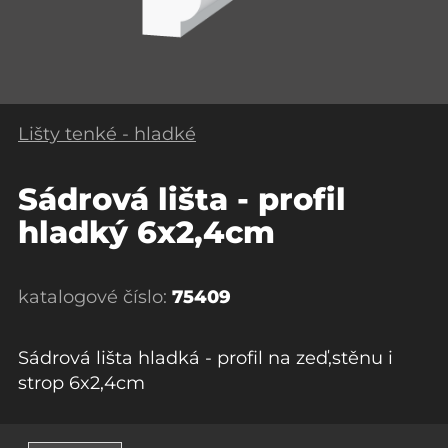
Lišty tenké - hladké
Sádrová lišta - profil
hladký 6x2,4cm
katalogové číslo:
75409
Sádrová lišta hladká - profil na zeď,stěnu i
strop 6x2,4cm