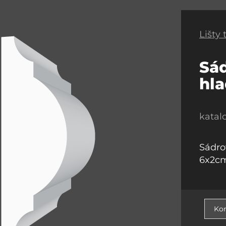
Lišty
Sád
hl
katal
Sádrov
6x2c
Kon