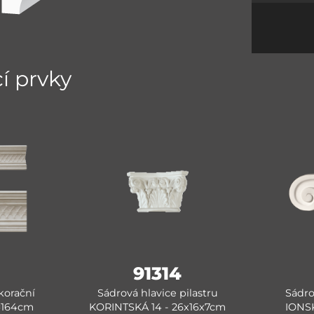
cí prvky
91314
korační
Sádrová hlavice pilastru
Sádro
L=164cm
KORINTSKÁ 14 - 26x16x7cm
IONSK