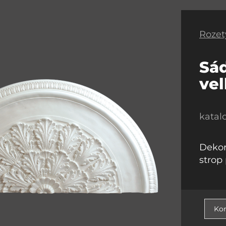
Rozet
Sá
vel
katal
Dekor
strop
Kon