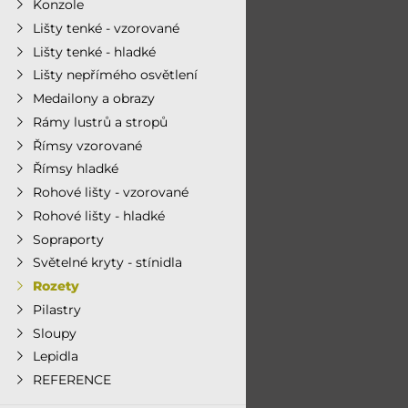
Konzole
Lišty tenké - vzorované
Lišty tenké - hladké
Lišty nepřímého osvětlení
Medailony a obrazy
Rámy lustrů a stropů
Římsy vzorované
Římsy hladké
Rohové lišty - vzorované
Rohové lišty - hladké
Sopraporty
Světelné kryty - stínidla
Rozety
Pilastry
Sloupy
Lepidla
REFERENCE