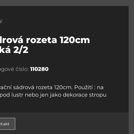
y
drová rozeta 120cm
ká 2/2
ogové číslo:
110280
ační sádrová rozeta 120cm. Použití : na
 pod lustr nebo jen jako dekorace stropu
takt