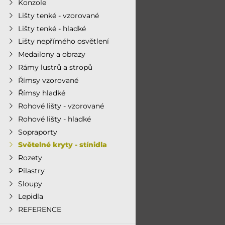
Konzole
Lišty tenké - vzorované
Lišty tenké - hladké
Lišty nepřímého osvětlení
Medailony a obrazy
Rámy lustrů a stropů
Římsy vzorované
Římsy hladké
Rohové lišty - vzorované
Rohové lišty - hladké
Sopraporty
Světelné kryty - stínidla
Rozety
Pilastry
Sloupy
Lepidla
REFERENCE