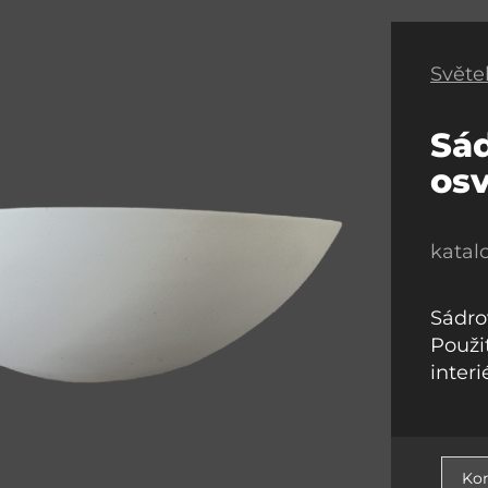
Světel
Sád
osv
katal
Sádro
Použi
interi
Kon