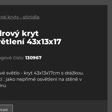
né kryty - stínidla
rový kryt
ětlení 43x13x17
ogové číslo:
130967
vé světlo - kryt 43x13x17cm s drážkou.
tí : jako nepřímé osvětlení na stěně v
éru
takt