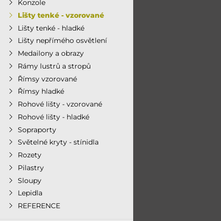
Konzole
Lišty tenké - vzorované
Lišty tenké - hladké
Lišty nepřímého osvětlení
Medailony a obrazy
Rámy lustrů a stropů
Římsy vzorované
Římsy hladké
Rohové lišty - vzorované
Rohové lišty - hladké
Sopraporty
Světelné kryty - stínidla
Rozety
Pilastry
Sloupy
Lepidla
REFERENCE