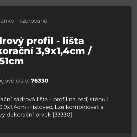
 tenké - vzorované
rový profil - lišta
orační 3,9x1,4cm /
151cm
ogové číslo:
76330
ční sádrová lišta - profil na zeď, stěnu i
3,9x1,4cm - listovec. Lze kombinovat s:
vý dekorační prvek [33330]