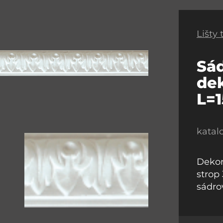
Lišty
Sád
dek
L=
katal
Dekora
strop 
sádro