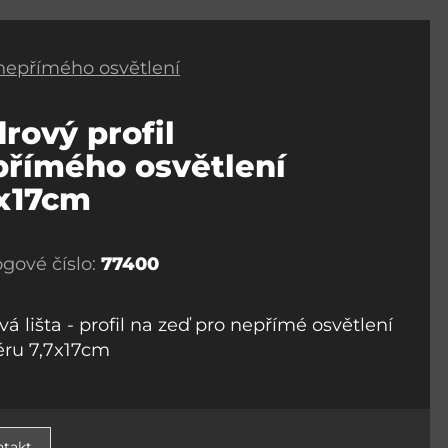
 nepřímého osvětlení
rový profil
přímého osvětlení
7x17cm
ogové číslo:
77400
á lišta - profil na zeď pro nepřímé osvětlení
iéru 7,7x17cm
takt