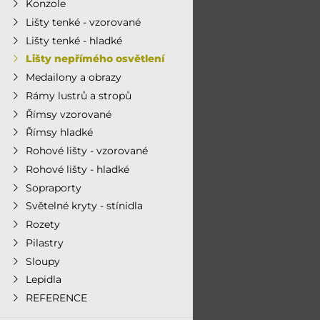
Konzole
Lišty tenké - vzorované
Lišty tenké - hladké
Lišty nepřímého osvětlení
Medailony a obrazy
Rámy lustrů a stropů
Římsy vzorované
Římsy hladké
Rohové lišty - vzorované
Rohové lišty - hladké
Sopraporty
Světelné kryty - stínidla
Rozety
Pilastry
Sloupy
Lepidla
REFERENCE