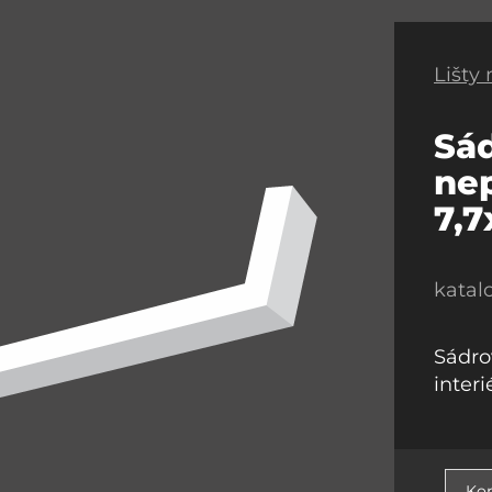
Lišty
Sád
ne
7,
katal
Sádrov
inter
Kon