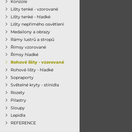
Konzole
Lišty tenké - vzorované
Lišty tenké - hladké
Lišty nepřímého osvětlení
Medailony a obrazy
Rámy lustrů a stropů
Římsy vzorované
Římsy hladké
Rohové lišty - vzorované
Rohové lišty - hladké
Sopraporty
Světelné kryty - stínidla
Rozety
Pilastry
Sloupy
Lepidla
REFERENCE