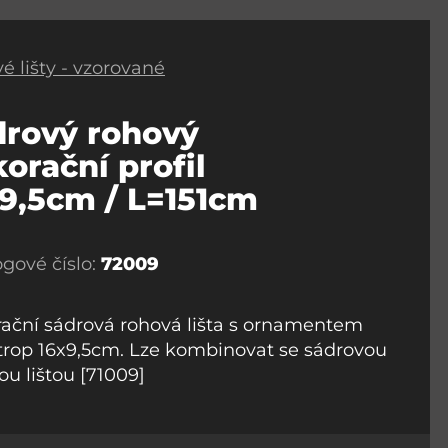
é lišty - vzorované
drový rohový
orační profil
9,5cm / L=151cm
ogové číslo:
72009
ační sádrová rohová lišta s ornamentem
trop 16x9,5cm. Lze kombinovat se sádrovou
ou lištou [71009]