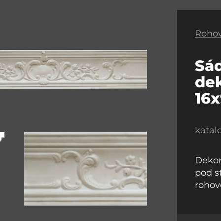
Rohov
Sá
dek
16x
katal
Dekor
pod s
rohov