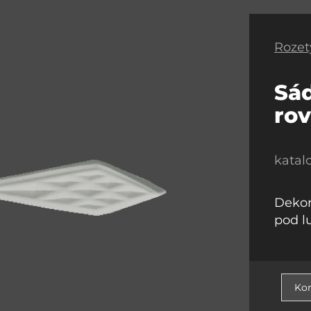
Rozet
Sád
ro
katal
Dekor
pod l
Kon