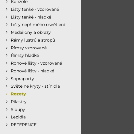
Konzole
Lišty tenké - vzorované
Lišty tenké - hladké
Lišty nepřímého osvětlení
Medailony a obrazy
Rámy lustrů a stropů
Římsy vzorované
Římsy hladké
Rohové lišty - vzorované
Rohové lišty - hladké
Sopraporty
Světelné kryty - stínidla
Rozety
Pilastry
Sloupy
Lepidla
REFERENCE