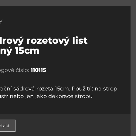
y
rový rozetový list
vný 15cm
ogové číslo:
110115
ační sádrová rozeta 15cm. Použití : na strop
ustr nebo jen jako dekorace stropu
takt