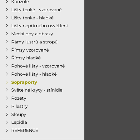
Konzole
Lišty tenké - vzorované
Lišty tenké - hladké
Lišty nepřímého osvětlení
Medailony a obrazy
Rámy lustrů a stropů
Římsy vzorované
Římsy hladké
Rohové lišty - vzorované
Rohové lišty - hladké
Sopraporty
Světelné kryty - stínidla
Rozety
Pilastry
Sloupy
Lepidla
REFERENCE