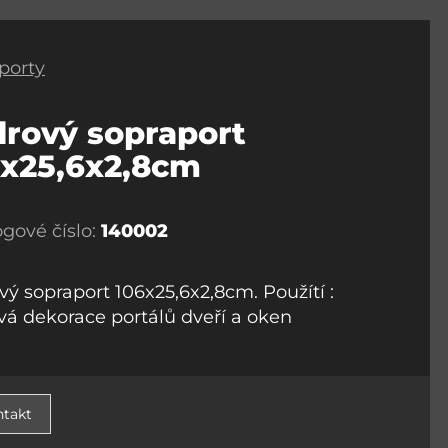
porty
rový sopraport
6x25,6x2,8cm
ogové číslo:
140002
vý sopraport 106x25,6x2,8cm. Použítí :
vá dekorace portálů dveří a oken
takt