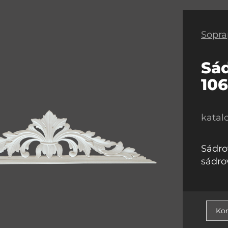
Sopra
Sád
10
katal
Sádro
sádro
Kon